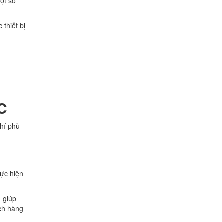
ột số
 thiết bị
C
hí phù
ực hiện
g giúp
ách hàng