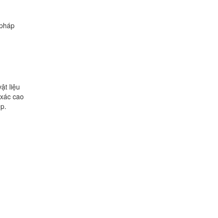
 pháp
ật liệu
 xác cao
p.