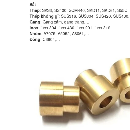
Sắt
Thép
: SKS3, SS400, SCM440, SKD11, SKD61, S55C,
Thép không gỉ
: SUS316, SUS304, SUS420, SUS430
Gang
: Gang xám, gang trắng,…
Inox
: inox 304, inox 430, inox 201, inox 316,…
Nhôm
: A7075, A5052, A6061,…
Đồng
: C3604,…