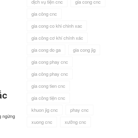
dịch vụ tiện cnc
gia cong cnc
gia công cnc
gia cong co khi chinh xac
gia công cơ khí chính xác
gia cong do ga
gia cong jig
gia cong phay cnc
gia công phay cnc
gia cong tien cnc
ắc
gia công tiện cnc
khuon jig cnc
phay cnc
ng ngừng
xuong cnc
xưởng cnc