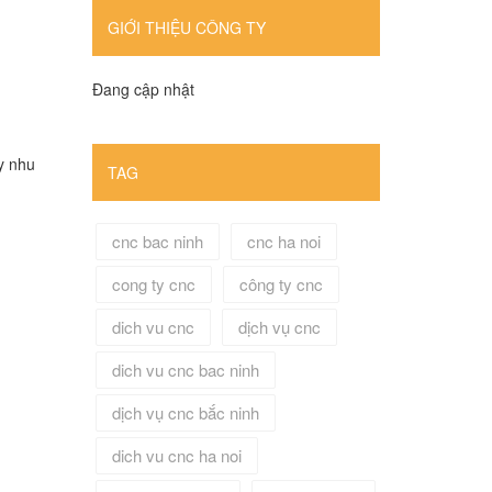
GIỚI THIỆU CÔNG TY
Đang cập nhật
y nhu
TAG
cnc bac ninh
cnc ha noi
cong ty cnc
công ty cnc
dich vu cnc
dịch vụ cnc
dich vu cnc bac ninh
dịch vụ cnc bắc ninh
dich vu cnc ha noi