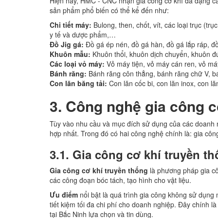
Hiện nay, HMC - CNC nhận gia công cơ khí đa dạng cá
sản phẩm phổ biến có thể kể đến như:
Chi tiết máy:
Bulong, then, chốt, vít, các loại trục (trụ
y tế và dược phẩm,…
Đồ Jig gá
:
Đồ gá ép nén, đồ gá hàn, đồ gá lắp ráp, đồ
Khuôn mẫu:
Khuôn thổi, khuôn dịch chuyển, khuôn đ
Các loại vỏ máy:
Vỏ máy tiện, vỏ máy cán ren, vỏ máy
Bánh răng:
Bánh răng côn thẳng, bánh răng chữ V, bán
Con lăn băng tải:
Con lăn cốc bi, con lăn inox, con 
3. Công nghệ gia công 
Tùy vào nhu cầu và mục đích sử dụng của các doanh n
hợp nhất. Trong đó có hai công nghệ chính là: gia côn
3.1. Gia công cơ khí truyền t
Gia công cơ khí truyền thống
là phương pháp gia cô
các công đoạn bóc tách, tạo hình cho vật liệu.
Ưu điểm
nổi bật là quá trình gia công không sử dụng 
tiết kiệm tối đa chi phí cho doanh nghiệp. Đây chính 
tại Bắc Ninh lựa chọn và tin dùng.