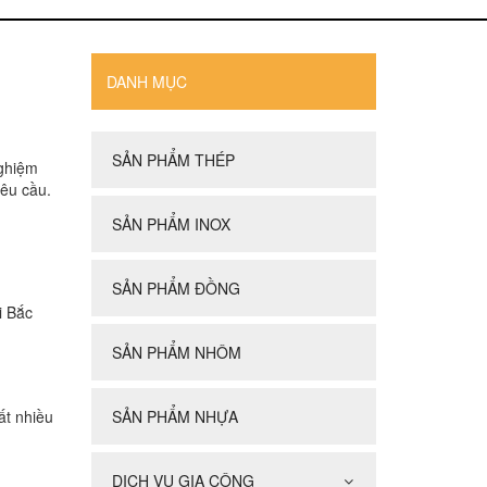
DANH MỤC
SẢN PHẨM THÉP
nghiệm
êu cầu.
SẢN PHẨM INOX
SẢN PHẨM ĐỒNG
i Bắc
SẢN PHẨM NHÔM
ất nhiều
SẢN PHẨM NHỰA
DỊCH VỤ GIA CÔNG