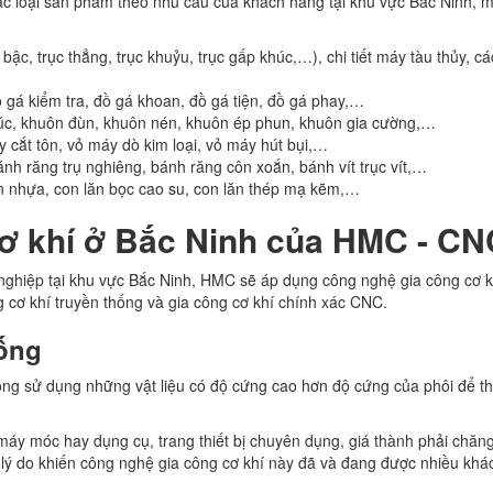
c loại sản phẩm theo nhu cầu của khách hàng tại khu vực Bắc Ninh, m
c bậc, trục thẳng, trục khuỷu, trục gấp khúc,…), chi tiết máy tàu thủy, các
 gá kiểm tra, đồ gá khoan, đồ gá tiện, đồ gá phay,…
úc, khuôn đùn, khuôn nén, khuôn ép phun, khuôn gia cường,…
 cắt tôn, vỏ máy dò kim loại, vỏ máy hút bụi,…
h răng trụ nghiêng, bánh răng côn xoắn, bánh vít trục vít,…
lăn nhựa, con lăn bọc cao su, con lăn thép mạ kẽm,…
cơ khí ở Bắc Ninh của HMC - CN
ghiệp tại khu vực Bắc Ninh, HMC sẽ áp dụng công nghệ gia công cơ k
g cơ khí truyền thống và gia công cơ khí chính xác CNC.
hống
ng sử dụng những vật liệu có độ cứng cao hơn độ cứng của phôi để th
máy móc hay dụng cụ, trang thiết bị chuyên dụng, giá thành phải chăn
là lý do khiến công nghệ gia công cơ khí này đã và đang được nhiều kh